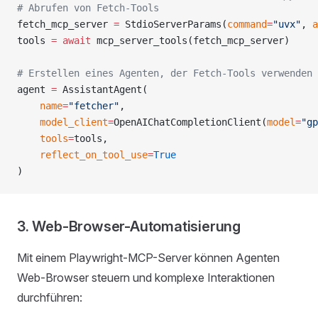
# Abrufen von Fetch-Tools
fetch_mcp_server 
=
 StdioServerParams(
command
=
"uvx"
, 
a
tools 
=
 await
 mcp_server_tools(fetch_mcp_server)
# Erstellen eines Agenten, der Fetch-Tools verwenden 
agent 
=
 AssistantAgent(
    name
=
"fetcher"
,
    model_client
=
OpenAIChatCompletionClient(
model
=
"gp
    tools
=
tools,
    reflect_on_tool_use
=
True
)
3. Web-Browser-Automatisierung
Mit einem Playwright-MCP-Server können Agenten
Web-Browser steuern und komplexe Interaktionen
durchführen: