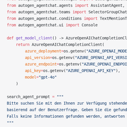
from
 autogen_agentchat.agents 
import
 AssistantAgent, 
from
 autogen_agentchat.teams 
import
 SelectorGroupChat
from
 autogen_agentchat.conditions 
import
 TextMention
from
 autogen_agentchat.ui 
import
 Console
def
 get_model_client
() -> AzureOpenAIChatCompletionCl
    return
 AzureOpenAIChatCompletionClient(
        azure_deployment
=
os.getenv(
"AZURE_OPENAI_MODE
        api_version
=
os.getenv(
"AZURE_OPENAI_API_VERSI
        azure_endpoint
=
os.getenv(
"AZURE_OPENAI_ENDPOI
        api_key
=
os.getenv(
"AZURE_OPENAI_API_KEY"
),
        model
=
"gpt-4o"
    )
search_agent_prompt 
=
 """
Bitte suchen Sie mit den Ihnen zur Verfügung stehende
basierend auf der Benutzerfrage. Geben Sie die gefund
Falls keine Informationen gefunden werden, antworten 
"""