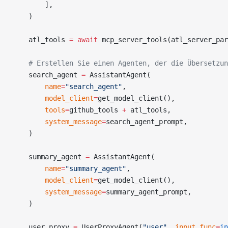
        ],
    )
    atl_tools 
=
 await
 mcp_server_tools(atl_server_par
    # Erstellen Sie einen Agenten, der die Übersetzun
    search_agent 
=
 AssistantAgent(
        name
=
"search_agent"
,
        model_client
=
get_model_client(),
        tools
=
github_tools 
+
 atl_tools,
        system_message
=
search_agent_prompt,
    )
    summary_agent 
=
 AssistantAgent(
        name
=
"summary_agent"
,
        model_client
=
get_model_client(),
        system_message
=
summary_agent_prompt,
    )
    user_proxy 
=
 UserProxyAgent(
"user"
, 
input_func
=
in