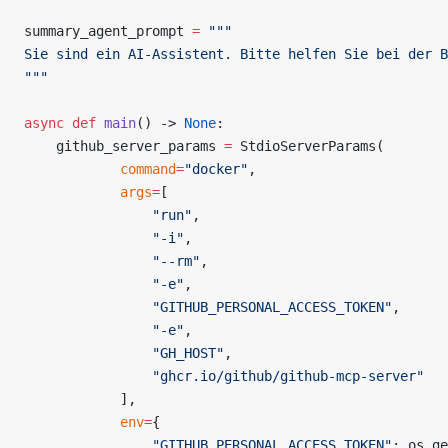
summary_agent_prompt 
=
 """
Sie sind ein AI-Assistent. Bitte helfen Sie bei der B
"""
async
 def
 main
() -> 
None
:
    github_server_params 
=
 StdioServerParams(
            command
=
"docker"
,
            args
=
[
                "run"
,
                "-i"
,
                "--rm"
,
                "-e"
,
                "GITHUB_PERSONAL_ACCESS_TOKEN"
,
                "-e"
,
                "GH_HOST"
,
                "ghcr.io/github/github-mcp-server"
            ],
            env
=
{
                "GITHUB_PERSONAL_ACCESS_TOKEN"
: os.ge