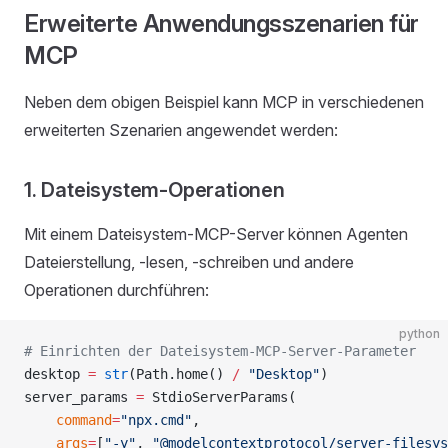
Erweiterte Anwendungsszenarien für
MCP
Neben dem obigen Beispiel kann MCP in verschiedenen
erweiterten Szenarien angewendet werden:
1. Dateisystem-Operationen
Mit einem Dateisystem-MCP-Server können Agenten
Dateierstellung, -lesen, -schreiben und andere
Operationen durchführen:
python
# Einrichten der Dateisystem-MCP-Server-Parameter
desktop 
=
 str
(Path.home() 
/
 "Desktop"
)
server_params 
=
 StdioServerParams(
    command
=
"npx.cmd"
,
    args
=
[
"-y"
, 
"@modelcontextprotocol/server-filesys