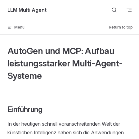
Skip to content
LLM Multi Agent
Menu
Return to top
AutoGen und MCP: Aufbau
leistungsstarker Multi-Agent-
Systeme
nde
ter
nologie
Einführung
In der heutigen schnell voranschreitenden Welt der
künstlichen Intelligenz haben sich die Anwendungen