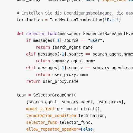
    # Erstellen Sie die Beendigungsbedingung, die das
    termination 
=
 TextMentionTermination(
"Exit"
)
    def
 selector_func
(messages: Sequence[BaseAgentEve
        if
 messages[
-
1
].source 
==
 "user"
:
            return
 search_agent.name
        elif
 messages[
-
1
].source 
==
 search_agent.name
            return
 summary_agent.name
        elif
 messages[
-
1
].source 
==
 summary_agent.nam
            return
 user_proxy.name
        return
 user_proxy.name
    team 
=
 SelectorGroupChat(
        [search_agent, summary_agent, user_proxy],
        model_client
=
get_model_client(),
        termination_condition
=
termination,
        selector_func
=
selector_func,
        allow_repeated_speaker
=
False
,