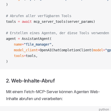
)
# Abrufen aller verfügbaren Tools
tools 
=
 await
 mcp_server_tools(server_params)
# Erstellen eines Agenten, der diese Tools verwenden 
agent 
=
 AssistantAgent(
    name
=
"file_manager"
,
    model_client
=
OpenAIChatCompletionClient(
model
=
"gp
    tools
=
tools,
)
2. Web-Inhalte-Abruf
Mit einem Fetch-MCP-Server können Agenten Web-
Inhalte abrufen und verarbeiten:
python