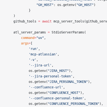
                "GH_HOST"
: os.getenv(
"GH_HOST"
)
            }
    )
    github_tools 
=
 await
 mcp_server_tools(github_serv
    atl_server_params 
=
 StdioServerParams(
        command
=
"uv"
,
        args
=
[
            'run'
,
            'mcp-atlassian'
,
            '-v'
,
            '--jira-url'
,
            os.getenv(
"JIRA_HOST"
),
            '--jira-personal-token'
,
            os.getenv(
"JIRA_PERSONAL_TOKEN"
),
            '--confluence-url'
,
            os.getenv(
"CONFLUENCE_HOST"
),
            '--confluence-personal-token'
,
            os.getenv(
"CONFLUENCE_PERSONAL_TOKEN"
),