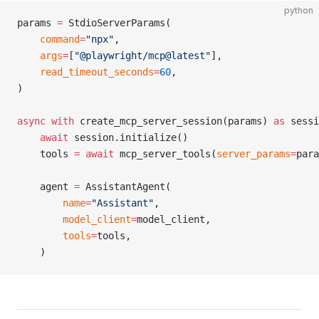
python
params 
=
 StdioServerParams(
    command
=
"npx"
,
    args
=
[
"@playwright/mcp@latest"
],
    read_timeout_seconds
=
60
,
)
async
 with
 create_mcp_server_session(params) 
as
 sessi
    await
 session.initialize()
    tools 
=
 await
 mcp_server_tools(
server_params
=
para
    agent 
=
 AssistantAgent(
        name
=
"Assistant"
,
        model_client
=
model_client,
        tools
=
tools,
    )