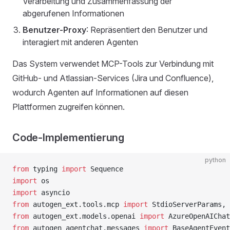
Verarbeitung und Zusammenfassung der
abgerufenen Informationen
Benutzer-Proxy
: Repräsentiert den Benutzer und
interagiert mit anderen Agenten
Das System verwendet MCP-Tools zur Verbindung mit
GitHub- und Atlassian-Services (Jira und Confluence),
wodurch Agenten auf Informationen auf diesen
Plattformen zugreifen können.
Code-Implementierung
python
from
 typing 
import
 Sequence
import
 os
import
 asyncio
from
 autogen_ext.tools.mcp 
import
 StdioServerParams, 
from
 autogen_ext.models.openai 
import
 AzureOpenAIChat
from
 autogen_agentchat.messages 
import
 BaseAgentEvent