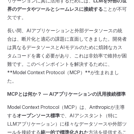
リケーションに真に活用するためには、
LLMを外部の世
界のデータやツールとシームレスに接続する
ことが不可
欠です。
長い間、AIアプリケーションと外部データソースの統
合は、断片化と適応の課題に直面してきました。開発者
は異なるデータソースとAIモデルのために煩雑なカス
タムコードを書く必要があり、これは非効率で維持が困
難です。このペインポイントを解決するために、
**Model Context Protocol（MCP）**が生まれまし
た。
MCPとは何か？ — AIアプリケーションの汎用接続標準
Model Context Protocol（MCP）は、Anthropicが主導
する
オープンソース標準
で、AIアシスタント（特に
LLMアプリケーション）に様々なデータソースや外部ツ
ールを接続する
統一的で標準化された
方法を提供するこ