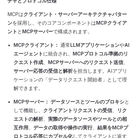
チャとプロトコル仕様
MCPは
クライアント・サーバーアーキテクチャパター
ン
を採用し、そのコアコンポーネントは
MCPクライア
ント
と
MCPサーバー
で構成されます。
MCPクライアント：
通常
LLMアプリケーション
や
AI
エージェント
に統合され、
MCPプロトコル準拠のリ
クエスト作成
、
MCPサーバーへのリクエスト送信
、
サーバー応答の受信と解析
を担当します。AIアプリ
ケーションの「データリクエスト開始者」として理
解できます。
MCPサーバー：
データソースとツールのプロキシ
と
して機能し、
クライアントリクエストの受信
、
リク
エストの解析
、
実際のデータソースやツールとの相
互作用
、
データの取得や操作の実行
、
結果をMCPプ
ロトコル応答にカプセル化
してクライアントに返す