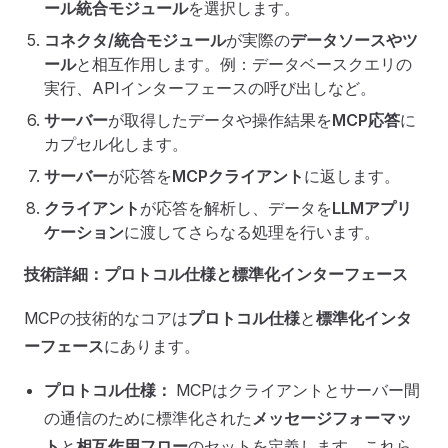
ール統合モジュール
を選択します。
コネクタ/統合モジュール
が実際の
データソースやツ
ール
と相互作用します。例：データベースクエリの
実行、APIインターフェースの呼び出しなど。
サーバー
が取得したデータや操作結果を
MCP応答
に
カプセル化します。
サーバー
が応答を
MCPクライアント
に返します。
クライアント
が応答を解析し、データを
LLMアプリ
ケーション
に渡してさらなる処理を行います。
技術詳細：プロトコル仕様と標準化インターフェース
MCPの技術的なコアは
プロトコル仕様
と
標準化インタ
ーフェース
にあります。
プロトコル仕様：
MCPはクライアントとサーバー間
の通信のために標準化された
メッセージフォーマッ
ト
と
相互作用フロー
のセットを定義します。これら